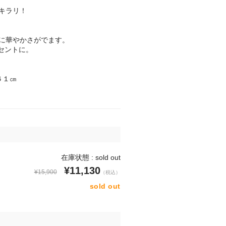
でキラリ！
に華やかさがでます。
クセントに。
６１㎝
在庫状態 : sold out
¥11,130
¥15,900
（税込）
sold out