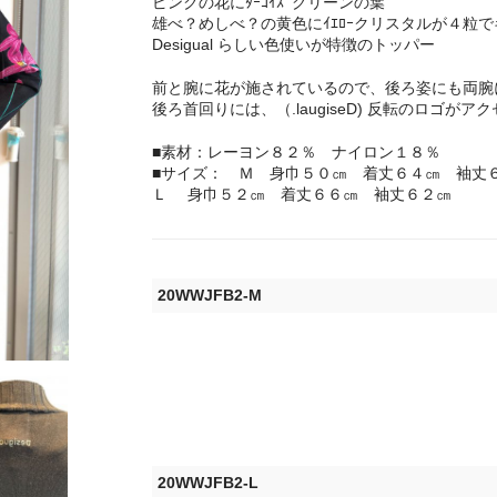
ピンクの花にﾀｰｺｲｽﾞグリーンの葉
雄べ？めしべ？の黄色にｲｴﾛｰクリスタルが４粒
Desigual らしい色使いが特徴のトッパー
前と腕に花が施されているので、後ろ姿にも両腕
後ろ首回りには、（.laugiseD) 反転のロゴがア
■素材：レーヨン８２％ ナイロン１８％
■サイズ： Ｍ 身巾５０㎝ 着丈６４㎝ 袖丈
Ｌ 身巾５２㎝ 着丈６６㎝ 袖丈６２㎝
20WWJFB2-M
20WWJFB2-L